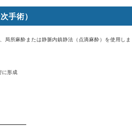
一次手術）
、局所麻酔または静脈内鎮静法（点滴麻酔）を使用しま
密に形成